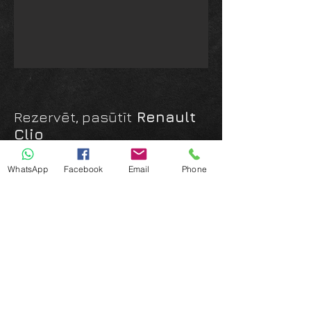
Rezervēt, pasūtīt
Renault
Clio
WhatsApp
Facebook
Email
Phone