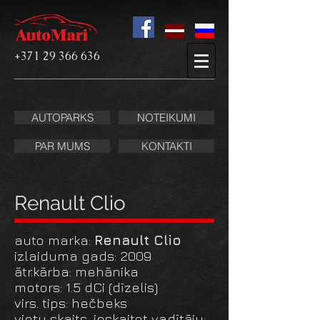
+371 29 366 636
AUTOPARKS
NOTEIKUMI
PAR MUMS
KONTAKTI
Renault Clio
auto marka:
Renault Clio
izlaiduma gads: 2009
ātr.kārba: mehānika
motors: 1.5 dCi (dīzelis)
virs. tips: hečbeks
vietu skaits, ieskaitot vadītāju: