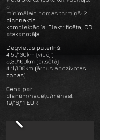
5
minimālais nomas termiņš: 2
diennaktis
komplektācija: Elektrificēta, CD
atskaņotājs
Degvielas patēriņš:
4,5l/100km (vidēji)
5,3l/100km (pilsētā)
4,1l/100km (ārpus apdzīvotas
zonas)
Сena par
dienām/nedēļu/mēnesi:
19/16/11 EUR