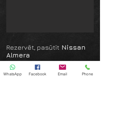
Rezervēt, pasūtīt
Nissan
Almera
WhatsApp
Facebook
Email
Phone