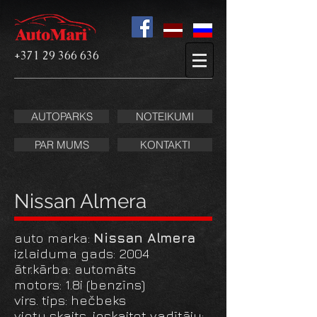
+371 29 366 636
AUTOPARKS
NOTEIKUMI
PAR MUMS
KONTAKTI
Nissan Almera
auto marka:
Nissan Almera
izlaiduma gads: 2004
ātr.kārba: automāts
motors: 1.8i (benzīns)
virs. tips: hečbeks
vietu skaits, ieskaitot vadītāju: