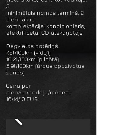
5
minimālais nomas termiņš: 2
diennaktis
komplektācija: kondicionieris,
elektrificēta, CD atskaņotājs
Degvielas patēriņš:
7,5l/100km (vidēji)
10,2l/100km (pilsētā)
5,9l/100km (ārpus apdzīvotas
zonas)
Сena par
dienām/nedēļu/mēnesi:
16/14/10 EUR