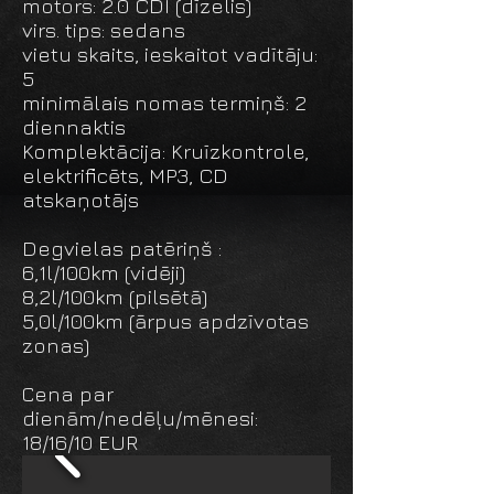
motors: 2.0 CDI (dīzelis)
virs. tips: sedans
vietu skaits, ieskaitot vadītāju:
5
minimālais nomas termiņš: 2
diennaktis
Komplektācija: Kruīzkontrole,
elektrificēts, MP3, CD
atskaņotājs
Degvielas patēriņš :
6,1l/100km (vidēji)
8,2l/100km (pilsētā)
5,0l/100km (ārpus apdzīvotas
zonas)
Сena par
dienām/nedēļu/mēnesi:
18/16/10 EUR